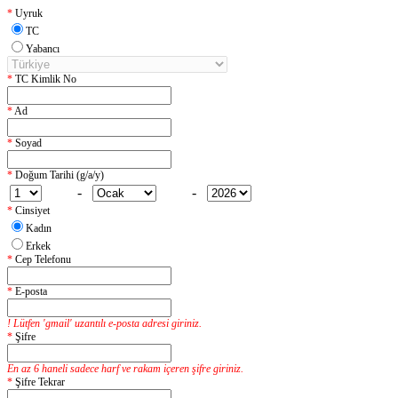
*
Uyruk
TC
Yabancı
*
TC Kimlik No
*
Ad
*
Soyad
*
Doğum Tarihi (g/a/y)
-
-
*
Cinsiyet
Kadın
Erkek
*
Cep Telefonu
*
E-posta
! Lütfen 'gmail' uzantılı e-posta adresi giriniz.
*
Şifre
En az 6 haneli sadece harf ve rakam içeren şifre giriniz.
*
Şifre Tekrar