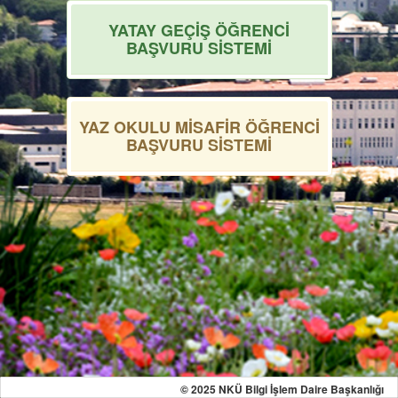
YATAY GEÇİŞ ÖĞRENCİ
BAŞVURU SİSTEMİ
YAZ OKULU MİSAFİR ÖĞRENCİ
BAŞVURU SİSTEMİ
© 2025 NKÜ Bilgi İşlem Daire Başkanlığı